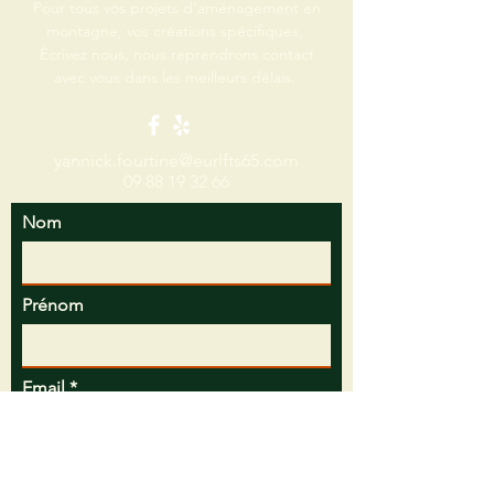
Pour tous vos projets d'aménagement en
montagne, vos créations spécifiques,
Écrivez nous, nous reprendrons contact
avec vous dans les meilleurs délais.
yannick.fourtine@eurlfts65.com
09 88 19 32 66
Nom
Prénom
Email
Sujet